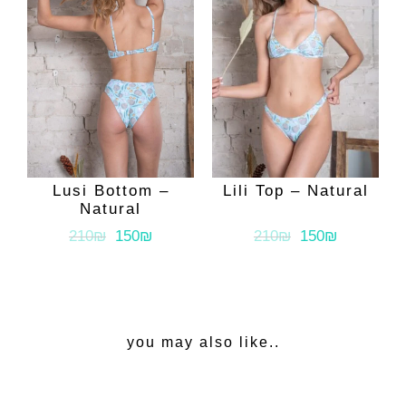
Lili Top – Natural
Lusi Bottom –
Natural
210₪
150₪
210₪
150₪
you may also like..