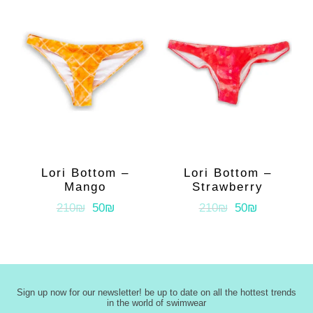
Lori Bottom –
Lori Bottom –
Mango
Strawberry
210₪
50₪
210₪
50₪
Sign up now for our newsletter! be up to date on all the hottest trends
in the world of swimwear