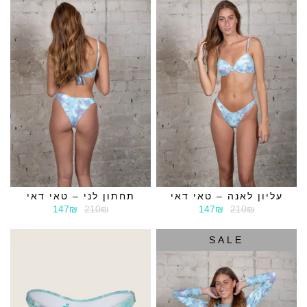
עליון לאנה – טאי דאי
תחתון לני – טאי דאי
147₪
210₪
147₪
210₪
SALE