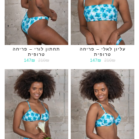
עליון לאלי – פריחה
תחתון לורי – פריחה
טרופית
טרופית
147₪
210₪
147₪
210₪