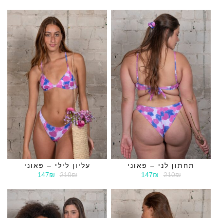
תחתון לני – פאוני
עליון לילי – פאוני
147₪
210₪
147₪
210₪