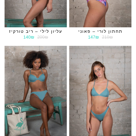
תחתון לורי – פאוני
עליון לילי – ריב טורקיז
140₪
200₪
147₪
210₪