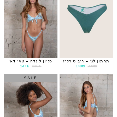
תחתון לני – ריב טורקיז
עליון לינדה – טאי דאי
147₪
210₪
140₪
200₪
SALE