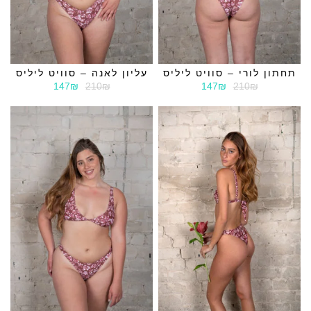
תחתון לורי – סוויט ליליס
עליון לאנה – סוויט ליליס
147₪
210₪
147₪
210₪