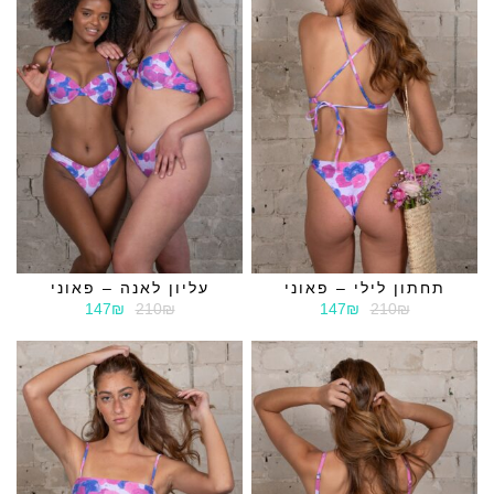
תחתון לילי – פאוני
עליון לאנה – פאוני
147₪
210₪
147₪
210₪