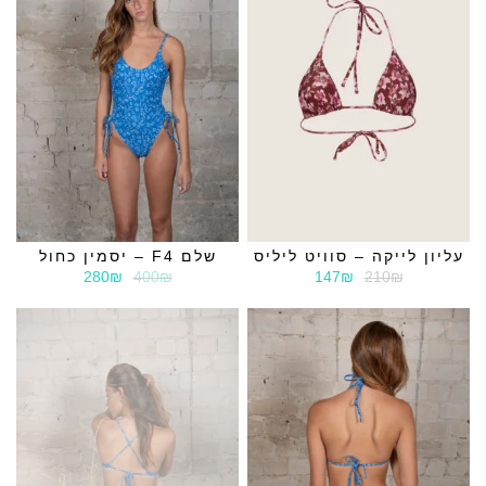
עליון לייקה – סוויט ליליס
שלם F4 – יסמין כחול
280₪
400₪
147₪
210₪