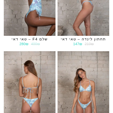
תחתון לינדה – טאי דאי
שלם F4 – טאי דאי
280₪
400₪
147₪
210₪