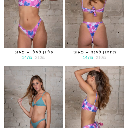
תחתון לאנה – פאוני
עליון לאלי – פאוני
147₪
210₪
147₪
210₪