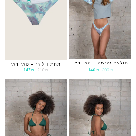
חולצת גלישה – טאי דאי
תחתון לורי – טאי דאי
147₪
210₪
140₪
200₪