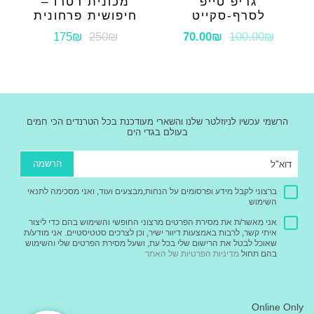
גריפ טייפ
מכונית רטרו –
לסרף-סקייט
חיפושית פרחונית
175₪
250₪
70.00
₪
100.00
₪
הרשמי עכשיו לניוזלטר שלנו והשארי מעודכנת בכל הטרנדים הכי חמים
בעולם בגדי הים
הרשמה
ברצוני לקבל מידע ופרסומים על הנחות,מבצעים ועוד, ואני מסכימה לתנאי
השימוש
אני מאשר/ת את מסירת הפרטים מרצוני החופשי והשימוש בהם כדי ליצור
איתי קשר, לרבות באמצעות דיוור ישיר, וכן לצרכים סטטיסטיים. אני מודע/ת
שאוכל לבטל את הרישום שלי בכל עת, ושעל מסירת הפרטים שלי והשימוש
בהם תחול
מדיניות הפרטיות של האתר
Online Only