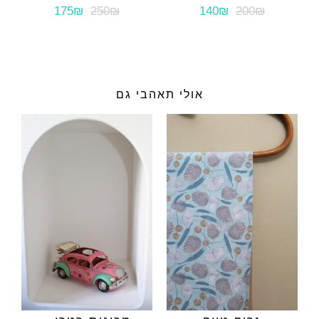
175₪
250₪
140₪
200₪
אולי תאהבי גם