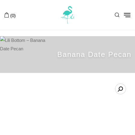
Tog
(0)
nav
Banana Date Pecan