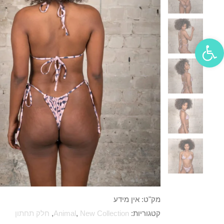
פתח סרגל נגישות
מק"ט:
אין מידע
קטגוריות:
New Collection
,
Animal
,
חלק תחתון