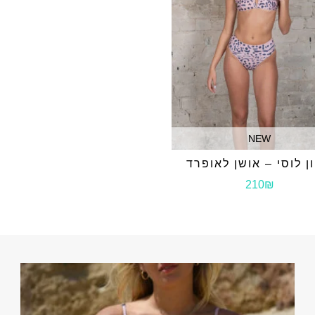
NEW
ון לוסי – אושן לאופרד
210₪