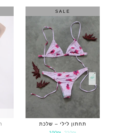
SALE
תחתון לילי – שלכת
ת
100₪
210₪