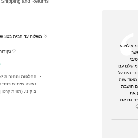
Shipping and Returns
מיא לצבע
♡ נקודות
פשר
יבי
ה
 מושלם עם
גד הים על
החלפות והחזרות יאו
 מאוד שזה
נעשה שימוש בפריט ו
גם חושבת
ביקיני.
(תווית קרטון
 את
רה גם אם
ההזמנה
לא תתאפשר החל
מקטגוריית Sale
הסיבה היא שהמו