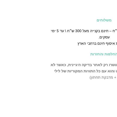
משלוחים
♡ משלוח עד הבית ב30 ש״ח – חינם בקנייה מעל 300 ש״ח \ עד 5 ימי
עסקים.
 איסוף חינם ברחבי הארץ
חלפות והחזרות
שרו רק לאחר בדיקה היגיינית,
כאשר לא
הוא עם כל התוויות המקוריות של לילי
 + מדבקת תחתון)
ניתן לבצע החלפה\החזרה בחנות שלנו עד 14 יום מרגע קבלת
פה\החזרה על פריטים
צרים שמגיעים לקטגוריה זו הינם