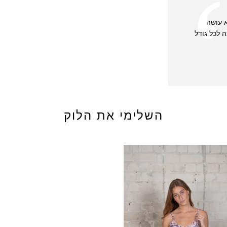
הפריטים האחרונ
נמכרים במחיר נמ
א עושה
 לכל גודל
ש״ח (הנמוך מבניהם
בהחזרות – תקוזז על
לא ניתן להחליף מוצרים 
שימו לב שלוקח מספר
לחברת האשראי
השלימי את הלוק
קבלת ההזמנה, ניתן 
שלנו בדיזינגוף 110, תל אביב.
זיכוי לרכישה באתר ב
ששולם בגין אותו המ
למדיניות החלפות\