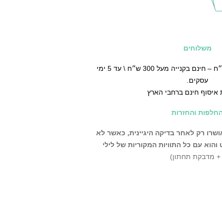
לילי,
משלוחים
טימרים נוספים בישבן
גישי הכי בנוח, במבנה ברזילאי סופר
♡ משלוח עד הבית ב30 ש״ח – חינם בקנייה מעל 300 ש״ח \ עד 5 ימי
עסקים.
 איסוף חינם ברחבי הארץ
חלפות והחזרות
שרו רק לאחר בדיקה היגיינית,
כאשר לא
הוא עם כל התוויות המקוריות של לילי
 + מדבקת תחתון)
ניתן לבצע החלפה\החזרה בחנות שלנו עד 14 יום מרגע קבלת
פה\החזרה על פריטים