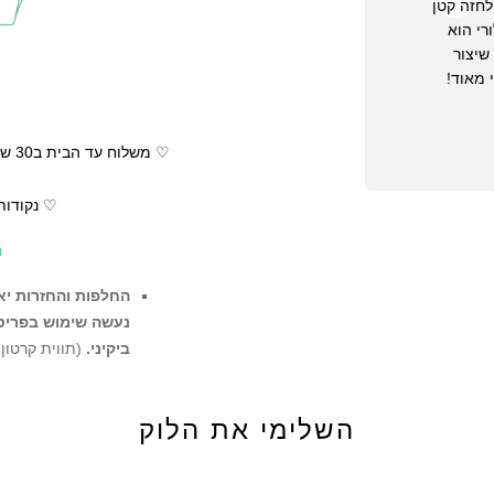
לחזה קטן
רי הוא
שיצור
 מאוד!
גזרת לורי במבנה זהה לגזרת 
וההבדל היחידי הוא כמה סנ
היא מכסה מעט יותר כדי שתר
מחמיא!
BEST SELLER
♡ נקודות
♡ מאיעדי לובשות מידה XS
ה
♡תחתון עם כיווצים
החלפות והחזרות יאו
נעשה שימוש בפריט ו
ביקיני.
(תווית קרטון
ההזמנה
השלימי את הלוק
לא תתאפשר החל
מקטגוריית Sale
מידת
מידה