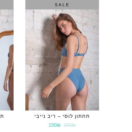
SALE
תחתון לוסי – ריב נייבי
תח
150₪
200₪