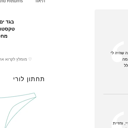
תיאור
and Returns
בגד ים
טקסטור
מחט
ה שהיה לי
ימה
♡ מומלץ לקרוא את
ל
תחתון לורי
, וחזיית