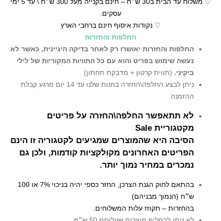
♡ משלוח עד הבית ב30 ש״ח – חינם בקנייה מעל 300 ש״ח \ עד 5 ימי
עסקים.
♡ נקודות איסוף חינם ברחבי הארץ
החלפות והחזרות
החלפות והחזרות יאושרו רק לאחר בדיקה היגיינית,
כאשר לא
נעשה שימוש בפריט והוא עם כל התוויות המקוריות של לילי
ביקיני.
(תווית קרטון + מדבקת תחתון)
ניתן לבצע החלפה\החזרה בחנות שלנו עד 14 יום מרגע קבלת
ההזמנה
לא תתאפשר החלפה\החזרה על פריטים
מקטגוריית Sale
הסיבה היא שהמוצרים שמגיעים לקטגוריה זו הינם
הפריטים האחרונים מקולקציות קודמות, ולכן גם
נמכרים במחיר נמוך יותר.
בהתאם לחוק הגנת הצרכן, החזר כספי יהיה בניכוי 7% או 100
ש״ח (הנמוך מבניהם)
בהחזרות – תקוזז עלות המשלוחים.
לא ניתן להחליף מוצרים שעלותם 50 ש״ח