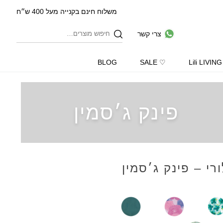
משלוח חינם בקנייה מעל 400 ש״ח
צרי קשר
BLOG
♡ SALE
Lili LIVING
פינק ג׳סמין
רי – פינק ג׳סמין