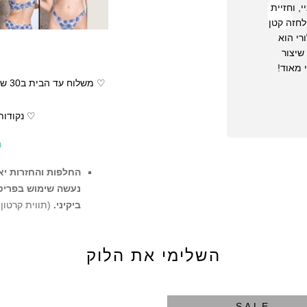
, וחזיית
לחזה קטן
רי הוא
שיצור
 מאוד!
♡ נקודות
ה
החלפות והחזרות יאו
נעשה שימוש בפריט ו
ביקיני.
(תווית קרטון
ההזמנה
השלימי את הלוק
לא תתאפשר החל
מקטגוריית Sale
הסיבה היא שהמו
SALE