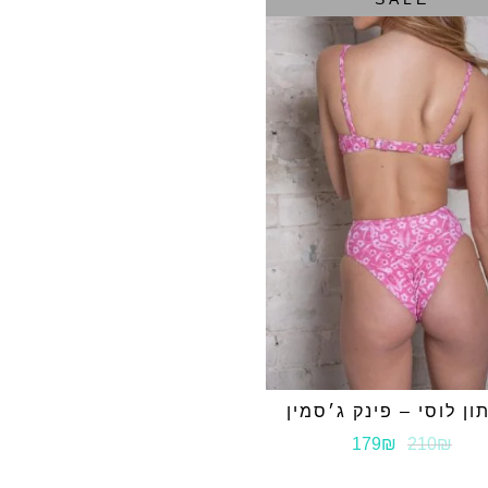
הפריטים האחרונ
נמכרים במחיר נמ
ש״ח (הנמוך מבניהם
בהחזרות – תקוזז על
לא ניתן להחליף מוצרים 
שימו לב שלוקח מספר
לחברת האשראי
קבלת ההזמנה, ניתן 
שלנו בדיזינגוף 110, תל אביב.
זיכוי לרכישה באתר ב
ששולם בגין אותו המ
למדיניות החלפות\
ן לוסי – פינק ג׳סמין
179₪
210₪