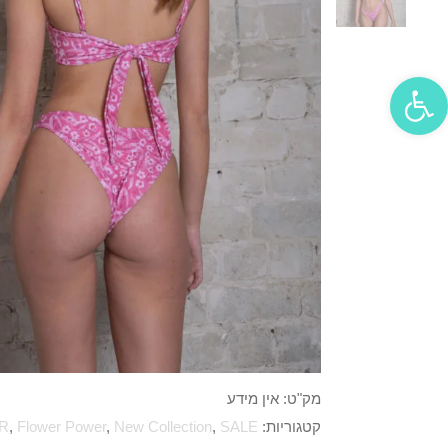
פתח סרגל נגישות
מק"ט:
אין מידע
קטגוריות:
SALE
,
New Collection
,
Flower Power
,
R