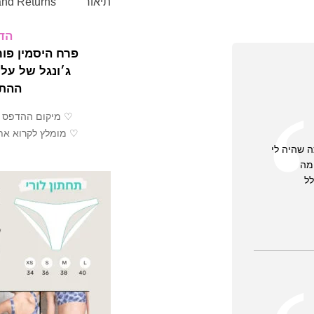
תיאור
and Returns
הדפ
פרח היסמין פור
ג׳ונגל של עלי
ההתמ
♡ מיקום ההדפס ע
♡ מומלץ לקרוא את
ה שהיה לי
ימה
ל