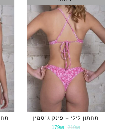
תחתון לילי – פינק ג׳סמין
תחתו
179₪
210₪