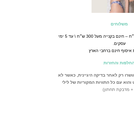
משלוחים
♡ משלוח עד הבית ב30 ש״ח – חינם בקנייה מעל 300 ש״ח \ עד 5 ימי
עסקים.
 איסוף חינם ברחבי הארץ
חלפות והחזרות
שרו רק לאחר בדיקה היגיינית,
כאשר לא
הוא עם כל התוויות המקוריות של לילי
 + מדבקת תחתון)
ניתן לבצע החלפה\החזרה בחנות שלנו עד 14 יום מרגע קבלת
פה\החזרה על פריטים
צרים שמגיעים לקטגוריה זו הינם