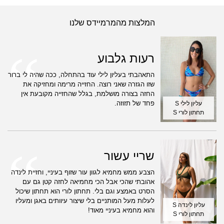
המלצות מהמרמיידס שלנו
רעות גלבוע
התאהבתי בעליון לילי עוד בהתחלה, ככה שהיה לי ברור
שזו הגזרה שאני רוצה. החזייה מרימה ומחזיקה את
החזה בצורה מושלמת, בגלל שהחזייה מקובעת אין
פחד של תזוזה.
עליון לילי S
תחתון לורי S
שריי עשור
הצבע ממש מחמיא לגוון עור שזוף בעיניי, וחזיית לינדה
אהובתי שהכי אבל הכי מחמיאה לחזה קטן גם עם
הסרט באמצע וגם בלי. תחתון לורי הוא תחתון שיכול
לעלות מעל המותניים בלי שיצור עיוותים באגן ומעליו
עליון לינדה S
והוא מחמיא בעיניי מאוד!
תחתון לורי S