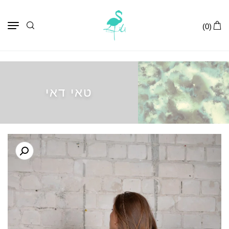
תפר
(0)
טאי דאי