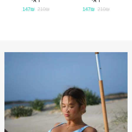
דאי
דאי
147₪
210₪
147₪
210₪