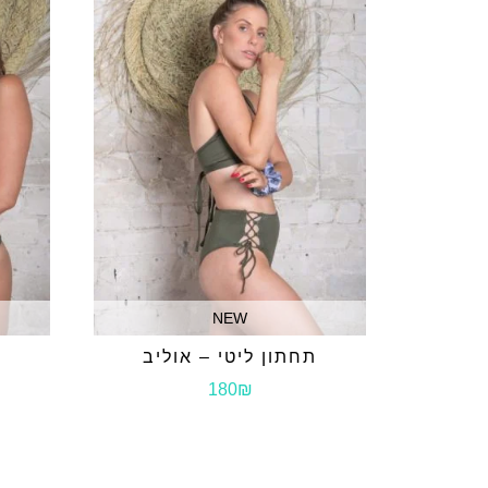
NEW
תחתון ליטי – אוליב
180₪