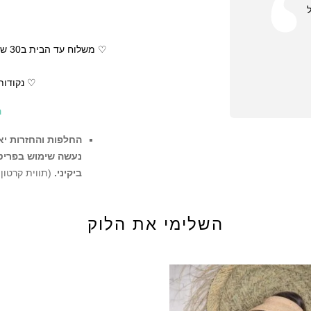
♡ נקודות
ה
החלפות והחזרות יאו
נעשה שימוש בפריט ו
ביקיני.
(תווית קרטון
ההזמנה
השלימי את הלוק
לא תתאפשר החל
מקטגוריית Sale
הסיבה היא שהמו
הפריטים האחרונ
נמכרים במחיר נמ