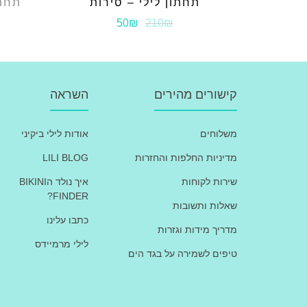
תחתון לילי – סירות
תחתו
50₪
210₪
קישורים מהירים
השראה
משלוחים
אודות לילי ביקיני
מדיניות החלפות והחזרות
LILI BLOG
שירות לקוחות
איך נולד הBIKINI
FINDER?
שאלות ותשובות
כתבו עלינו
מדריך מידות וגזרות
לילי מרמיידס
טיפים לשמירה על בגד הים