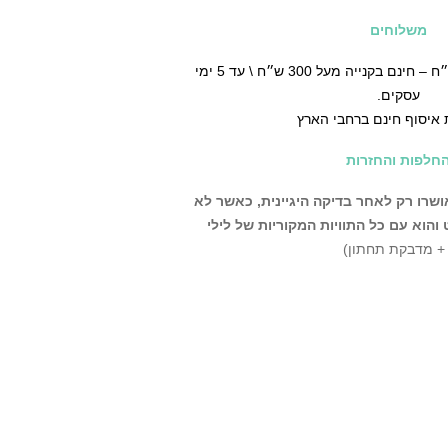
משלוחים
♡ משלוח עד הבית ב30 ש״ח – חינם בקנייה מעל 300 ש״ח \ עד 5 ימי
עסקים.
 איסוף חינם ברחבי הארץ
חלפות והחזרות
שרו רק לאחר בדיקה היגיינית,
כאשר לא
הוא עם כל התוויות המקוריות של לילי
 + מדבקת תחתון)
ניתן לבצע החלפה\החזרה בחנות שלנו עד 14 יום מרגע קבלת
פה\החזרה על פריטים
צרים שמגיעים לקטגוריה זו הינם
ים מקולקציות קודמות, ולכן גם
וך יותר.