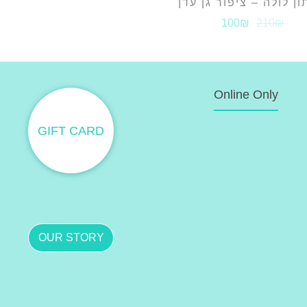
ן לולה – ציפור גן עדן
100₪
210₪
Online Only
GIFT CARD
OUR STORY