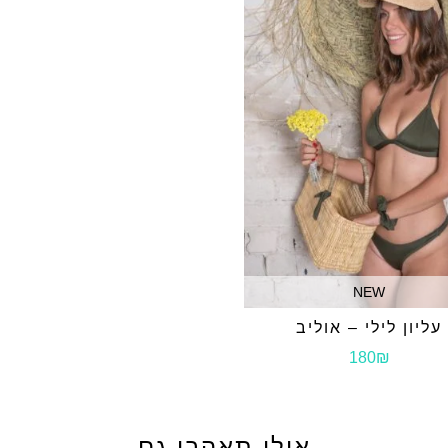
ש״ח (הנמוך מבניהם
בהחזרות – תקוזז על
לא ניתן להחליף מוצרים 
שימו לב שלוקח מספר
לחברת האשראי
קבלת ההזמנה, ניתן 
שלנו בדיזינגוף 110, תל אביב.
זיכוי לרכישה באתר ב
ששולם בגין אותו המ
NEW
למדיניות החלפות\
עליון לילי – אוליב
180₪
אולי תאהבי גם