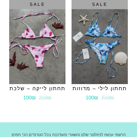
SALE
SALE
תחתון לילי – מדוזות
תחתון לייקה – שלכת
100₪
210₪
100₪
210₪
הרשמי עכשיו לניוזלטר שלנו והשארי מעודכנת בכל הטרנדים הכי חמים