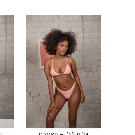
עליון לילי – סאנשיין
ע