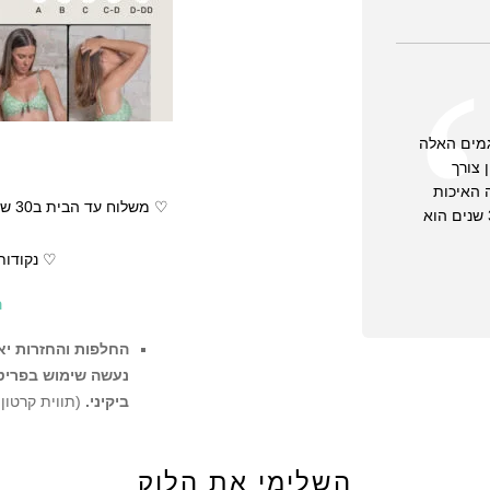
גמים האלה
 צורך
 האיכות
שאין עליה ויכוח.. יש לי בגד ים מלפני 3 שנים הוא
♡ נקודות
ה
החלפות והחזרות יאו
נעשה שימוש בפריט ו
ביקיני.
(תווית קרטון
ההזמנה
השלימי את הלוק