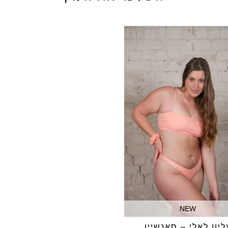
לא תתאפשר החל
מקטגוריית Sale
הסיבה היא שהמו
הפריטים האחרונ
נמכרים במחיר נמ
ש״ח (הנמוך מבניהם
בהחזרות – תקוזז על
לא ניתן להחליף מוצרים 
שימו לב שלוקח מספר
לחברת האשראי
קבלת ההזמנה, ניתן 
שלנו בדיזינגוף 110, תל אביב.
זיכוי לרכישה באתר ב
ששולם בגין אותו המ
NEW
למדיניות החלפות\
ליון לאלי – סאנשיין