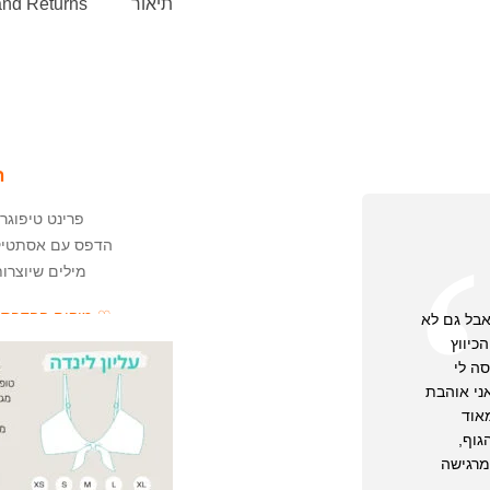
תיאור
and Returns
ה
פרינט טיפוגר
הדפס עם אסתטיקה
מילים שיוצרו
♡ מיקום ההדפס ע
 אבל גם לא
♡ מומלץ לקרוא את
כיווץ
ה לי
ני אוהבת
אוד
גוף,
מרגישה