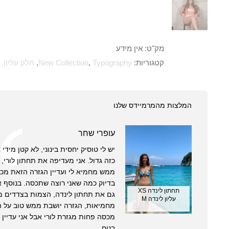
מק"ט:
אין מידע
קטגוריות:
Typography
,
New Collection
,
חלק עליון
המלצות מהמרמיידס שלנו
עופרי שחר
יש לי טוסיק יחסית בינוני, לא קטן מידי
כזה גדול. אני מעדיפה את תחתון לורי, ה
ממש מחמיא לי ועדיין הגזרה הזאת מכס
בדיוק כמה שאני רוצה שתכסה. בנוסף א
תחתון לינדה XS
גם את תחתון לינדה, הצמות בצדדים מ
עליון לינדה M
מחמיאות, הגזרה יושבת ממש טוב על ה
מכסה פחות מגזרת לורי אבל אני עדיין 
בנוח.