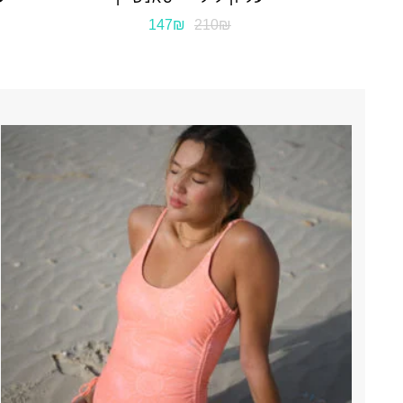
147₪
210₪