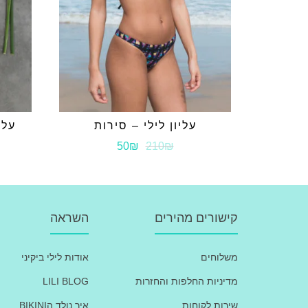
עליון לילי – סירות
עלי
50₪
210₪
קישורים מהירים
השראה
משלוחים
אודות לילי ביקיני
מדיניות החלפות והחזרות
LILI BLOG
שירות לקוחות
איך נולד הBIKINI