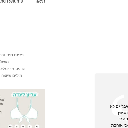
תיאור
and Returns
פרינט טיפוגרפי
מושלם
הדפס מינימליס
מילים שיוצרו
♡ מיקום ההדפס ע
♡ מומלץ לקרוא את
 אבל גם לא
כיווץ
ה לי
ני אוהבת