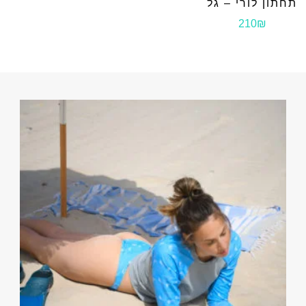
תחתון לורי – גל
210₪