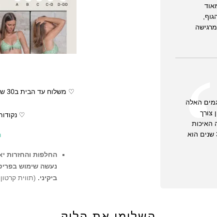
אוד
גוף,
מרגישה
גמים האלה
 צורך
♡ נקודות
 האיכות
שאין עליה ויכוח.. יש לי בגד ים מלפני 3 שנים הוא
ה
החלפות והחזרות יאו
נעשה שימוש בפריט ו
ביקיני.
(תווית קרטון
ההזמנה
השלימי את הלוק