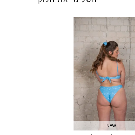
לא תתאפשר החל
מקטגוריית Sale
הסיבה היא שהמו
הפריטים האחרונ
נמכרים במחיר נמ
ש״ח (הנמוך מבניהם
בהחזרות – תקוזז על
לא ניתן להחליף מוצרים 
שימו לב שלוקח מספר
לחברת האשראי
קבלת ההזמנה, ניתן 
שלנו בדיזינגוף 110, תל אביב.
זיכוי לרכישה באתר ב
ששולם בגין אותו המ
NEW
למדיניות החלפות\