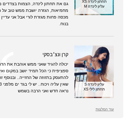
תחתון לינדה XS
גם את תחתון לינדה, הצמות בצדדים מ
עליון לינדה M
מחמיאות, הגזרה יושבת ממש טוב על ה
מכסה פחות מגזרת לורי אבל אני עדיין 
בנוח.
קרן ונצ׳בסקי
יכולה להגיד שאני ממש אוהבת את הד
ספציפית כי הכל תמיד יושב במקום ואין
להתעסק בתזוזה של החזייה.. ובנוסף זה
עליון לינדה S
תחתון לילי XS
נראה חדש ואני הרבה בשמש
עוד המלצות