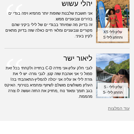
יהלי עשוש
אני חושבת שלבנות שזופות יותר מחמיא ויפה בגדי ים
בהירים וצבעוניים ממש.
זה בדיוק מה שמיוחד בבגדי ים של לילי ביקיני שהם
מקוריים וצבעוניים ומלאי חיים כאלה שזה בדיוק מתאים
עליון לילי XS
לקיץ בעיני.
ותחתון לילי S
ליאור ישר
לגבי חלק עליון-אני מידה C-D בחזייה ולקחתי בכל זאת
סמול כי אני אוהבת שזה קטן. לגבי גזרה- יש לי את
גזרת לילי אז עליה אני יכולה להמליץ-התאהבתי בה!
העליון משולשים מושלם לשיזוף ומחמיא בטירוף. האיקס
עליון לילי - S
בגב תומך ומאוד נוח ,מחזיק את החזה ועושה לו צורה
תחתון לילי -S
מהממת.
עוד המלצות