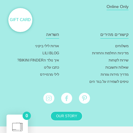
Online Only
GIFT CARD
קישורים מהירים
השראה
משלוחים
אודות לילי ביקיני
מדיניות החלפות והחזרות
LILI BLOG
שירות לקוחות
איך נולד הBIKINI FINDER?
שאלות ותשובות
כתבו עלינו
מדריך מידות וגזרות
לילי מרמיידס
טיפים לשמירה על בגד הים
0
OUR STORY
מעבר לתשלום - ₪
0