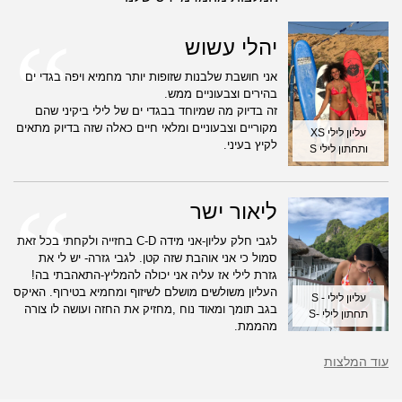
יהלי עשוש
אני חושבת שלבנות שזופות יותר מחמיא ויפה בגדי ים
בהירים וצבעוניים ממש.
זה בדיוק מה שמיוחד בבגדי ים של לילי ביקיני שהם
מקוריים וצבעוניים ומלאי חיים כאלה שזה בדיוק מתאים
עליון לילי XS
לקיץ בעיני.
ותחתון לילי S
ליאור ישר
לגבי חלק עליון-אני מידה C-D בחזייה ולקחתי בכל זאת
סמול כי אני אוהבת שזה קטן. לגבי גזרה- יש לי את
גזרת לילי אז עליה אני יכולה להמליץ-התאהבתי בה!
העליון משולשים מושלם לשיזוף ומחמיא בטירוף. האיקס
עליון לילי - S
בגב תומך ומאוד נוח ,מחזיק את החזה ועושה לו צורה
תחתון לילי -S
מהממת.
עוד המלצות