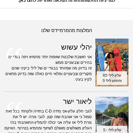
למדיניות החלפות\החזרות המלאה ואחריות לחצו כאן
.
המלצות מהמרמיידס שלנו
יהלי עשוש
אני חושבת שלבנות שזופות יותר מחמיא ויפה בגדי ים
בהירים וצבעוניים ממש.
זה בדיוק מה שמיוחד בבגדי ים של לילי ביקיני שהם
מקוריים וצבעוניים ומלאי חיים כאלה שזה בדיוק מתאים
עליון לילי XS
לקיץ בעיני.
ותחתון לילי S
ליאור ישר
לגבי חלק עליון-אני מידה C-D בחזייה ולקחתי בכל זאת
סמול כי אני אוהבת שזה קטן. לגבי גזרה- יש לי את
גזרת לילי אז עליה אני יכולה להמליץ-התאהבתי בה!
העליון משולשים מושלם לשיזוף ומחמיא בטירוף. האיקס
עליון לילי - S