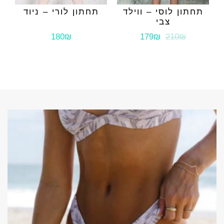
תחתון לוסי – ווילד
תחתון לורי – ניוד
צבי
180₪
179₪
210₪