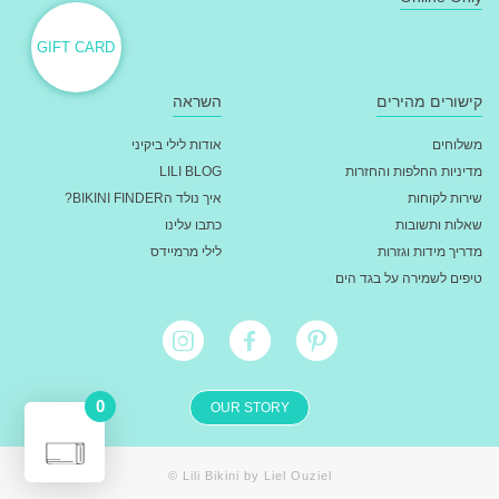
GIFT CARD
קישורים מהירים
השראה
משלוחים
אודות לילי ביקיני
מדיניות החלפות והחזרות
LILI BLOG
שירות לקוחות
איך נולד הBIKINI FINDER?
שאלות ותשובות
כתבו עלינו
מדריך מידות וגזרות
לילי מרמיידס
טיפים לשמירה על בגד הים
0
OUR STORY
מעבר לתשלום - ₪
0
© Lili Bikini by Liel Ouziel