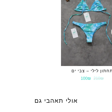
ש״ח (הנמוך מבניהם
DD
XL
בהחזרות – תקוזז על
לא ניתן להחליף מוצרים 
שימו לב שלוקח מספר
לחברת האשראי
קבלת ההזמנה, ניתן 
שלנו בדיזינגוף 110, תל אביב.
זיכוי לרכישה באתר ב
ששולם בגין אותו המ
למדיניות החלפות\
חתון לילי – צבי ים
100₪
210₪
אולי תאהבי גם