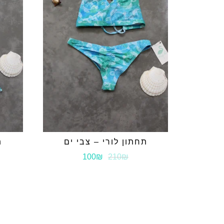
תחתון לורי – צבי ים
ת
100₪
210₪