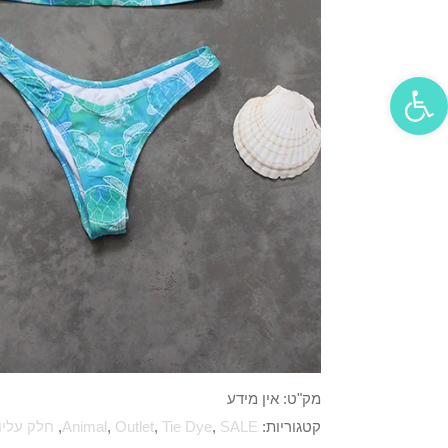
פתח סרגל נגישות
מק"ט:
אין מידע
קטגוריות:
SALE
,
Tie Dye
,
Outlet
,
Animal
,
חלק עליון