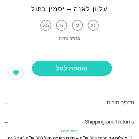
עליון לאנה – יסמין כחול
XS
S
M
XL
מדריך מידות
הוספה לסל
מדריך מידות
Shipping and Returns
משלוחים
♡ משלוח עד הבית ב30 ש״ח – חינם בקנייה מעל 300 ש״ח \ עד 5 ימי