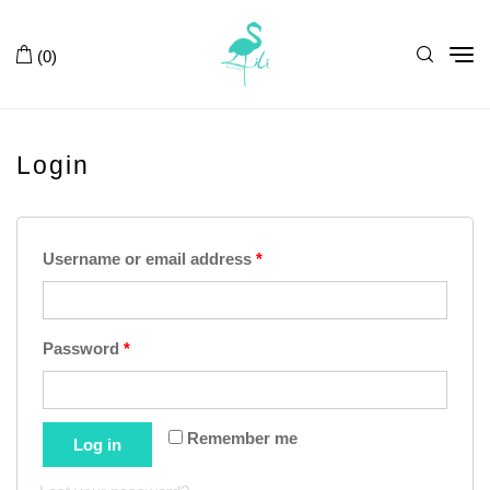
Tog
(0)
nav
Login
Username or email address
*
Password
*
Remember me
Log in