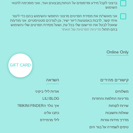
ברצוני לקבל מידע ופרסומים על הנחות,מבצעים ועוד, ואני מסכימה לתנאי
השימוש
אני מאשר/ת את מסירת הפרטים מרצוני החופשי והשימוש בהם כדי ליצור
איתי קשר, לרבות באמצעות דיוור ישיר, וכן לצרכים סטטיסטיים. אני מודע/ת
שאוכל לבטל את הרישום שלי בכל עת, ושעל מסירת הפרטים שלי והשימוש
בהם תחול
מדיניות הפרטיות של האתר
Online Only
GIFT CARD
קישורים מהירים
השראה
משלוחים
אודות לילי ביקיני
מדיניות החלפות והחזרות
LILI BLOG
שירות לקוחות
איך נולד הBIKINI FINDER?
שאלות ותשובות
כתבו עלינו
מדריך מידות וגזרות
לילי מרמיידס
טיפים לשמירה על בגד הים