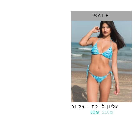
SALE
עליון לייקה – אקווה
50₪
210₪