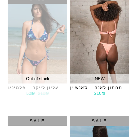
Out of stock
NEW
תחתון לאנה – סאנשיין
עליון לייקה – פלמינגו
50₪
210₪
210₪
SALE
SALE