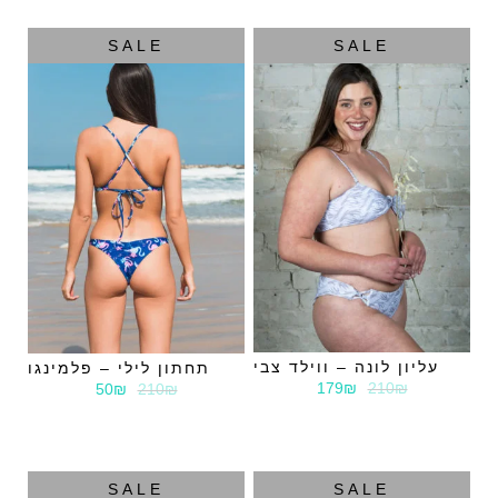
SALE
SALE
עליון לונה – ווילד צבי
תחתון לילי – פלמינגו
179₪
210₪
50₪
210₪
SALE
SALE