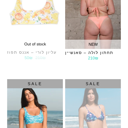
Out of stock
NEW
עליון לורי – אננס תפוז
תחתון לולה – סאנשיין
50₪
210₪
210₪
SALE
SALE