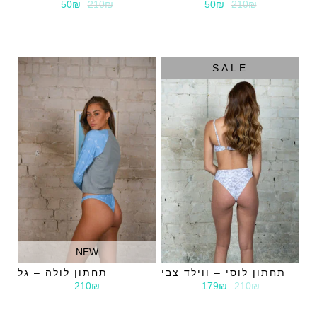
50₪
210₪
50₪
210₪
SALE
NEW
תחתון לוסי – ווילד צבי
תחתון לולה – גל
179₪
210₪
210₪