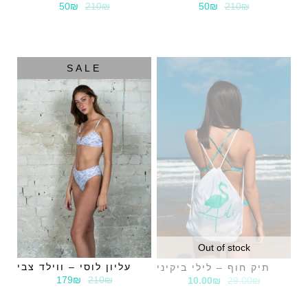
50₪
210₪
50₪
210₪
SALE
Out of stock
עליון לוסי – ווילד צבי
תיק חוף – לילי ביקיני
179₪
210₪
10.00
₪
29.00
₪