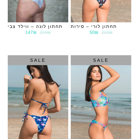
תחתון לונה – ווילד צבי
תחתון לורי – סירות
147₪
210₪
50₪
210₪
SALE
SALE