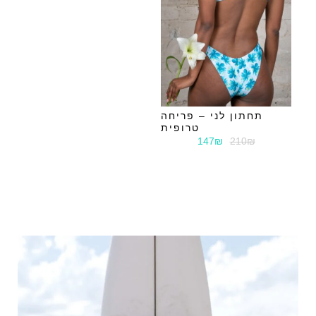
תחתון לני – פריחה
טרופית
147₪
210₪