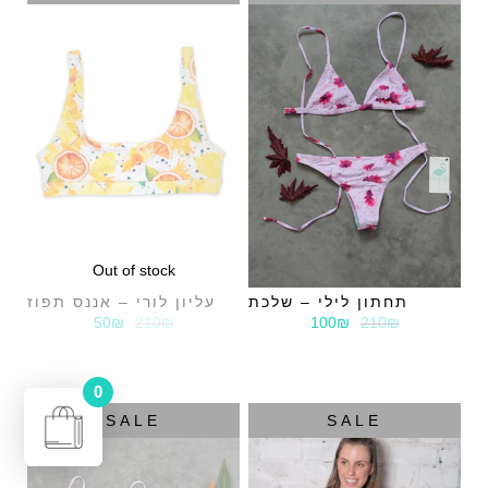
Out of stock
תחתון לילי – שלכת
עליון לורי – אננס תפוז
50₪
210₪
100₪
210₪
0
SALE
SALE
מעבר לתשלום - ₪
0