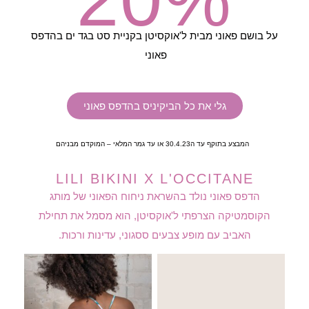
על בושם פאוני מבית ל'אוקסיטן בקניית סט בגד ים בהדפס
פאוני
גלי את כל הביקיניס בהדפס פאוני
המבצע בתוקף עד ה30.4.23 או עד גמר המלאי – המוקדם מבניהם
LILI BIKINI X L'OCCITANE
הדפס פאוני נולד בהשראת ניחוח הפאוני של מותג
הקוסמטיקה הצרפתי ל'אוקסיטן,
הוא מסמל את תחילת
האביב עם מופע צבעים ססגוני, עדינות ורכות.